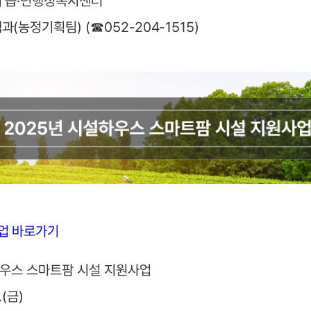
 읍·면행정복지센터
(농정기획팀) (☎052-204-1515)
사업 바로가기
하우스 스마트팜 시설 지원사업
.(금)