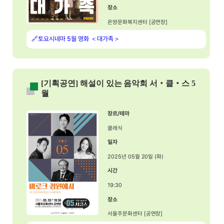
장소
온양문화복지센터 [공연장]
🔗토요시네마 5월 영화 ＜대가족＞
[기획공연] 해설이 있는 음악회 서‧클‧스 5
월
장르/테마
클래식
일자
2025년 05월 20일 (화)
시간
19:30
장소
서울주문화센터 [공연장]