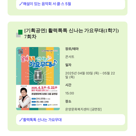
🔗해설이 있는 음악회 서‧클‧스 5월
[기획공연] 활력톡톡 신나는 가요무대(1학기)
7회차
장르/테마
콘서트
일자
2025년 04월 03일 (목) - 05월 22
일 (목)
시간
15:00
장소
온양문화복지센터 [공연장]
🔗활력톡톡 신나는 가요무대