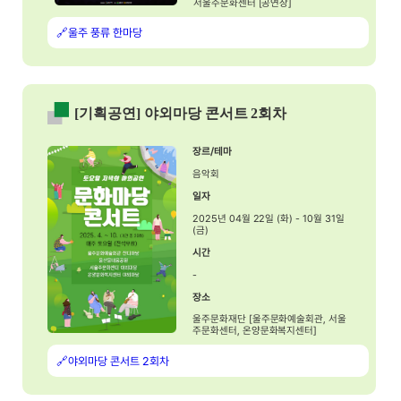
서울주문화센터 [공연장]
🔗울주 풍류 한마당
[기획공연] 야외마당 콘서트 2회차
장르/테마
음악회
일자
2025년 04월 22일 (화) - 10월 31일
(금)
시간
-
장소
울주문화재단 [울주문화예술회관, 서울
주문화센터, 온양문화복지센터]
🔗야외마당 콘서트 2회차