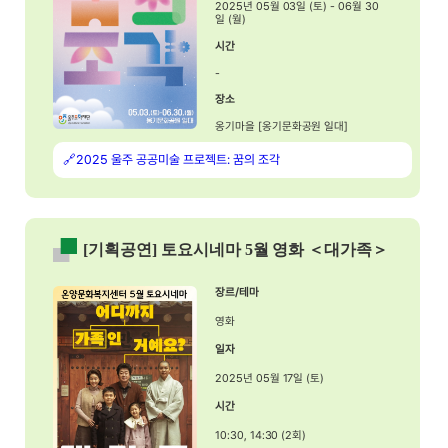
2025년 05월 03일 (토) - 06월 30
일 (월)
시간
-
장소
옹기마을 [옹기문화공원 일대]
🔗2025 울주 공공미술 프로젝트: 꿈의 조각
[기획공연] 토요시네마 5월 영화 ＜대가족＞
장르/테마
영화
일자
2025년 05월 17일 (토)
시간
10:30, 14:30 (2회)