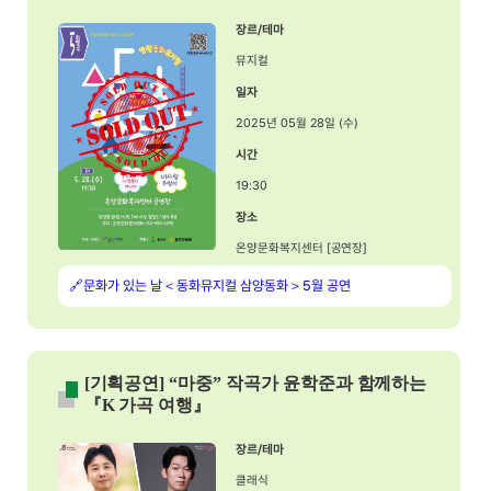
장르/테마
뮤지컬
일자
2025년 05월 28일 (수)
시간
19:30
장소
온양문화복지센터 [공연장]
🔗문화가 있는 날＜동화뮤지컬 삼양동화＞5월 공연
[기획공연] “마중” 작곡가 윤학준과 함께하는
『K 가곡 여행』
장르/테마
클래식