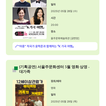
일자
2025년 05월 28일 (수)
시간
20:00
장소
울주문화예술회관 [공연장]
🔗“마중” 작곡가 윤학준과 함께하는 『K 가곡 여행』
[기획공연] 서울주문화센터 5월 영화 상영 -
대가족
장르/테마
영화
일자
2025년 05월 29일 (목)