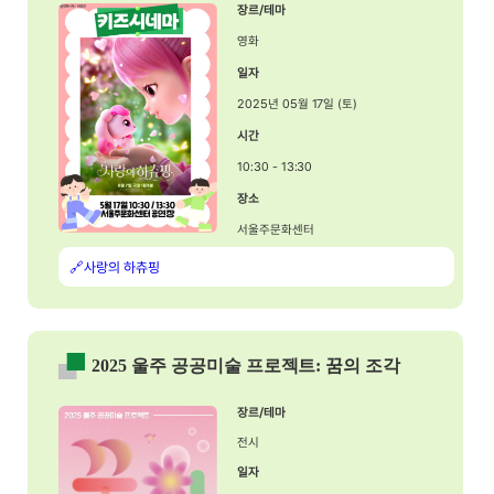
장르/테마
영화
일자
2025년 05월 17일 (토)
시간
10:30 - 13:30
장소
서울주문화센터
🔗사랑의 하츄핑
2025 울주 공공미술 프로젝트: 꿈의 조각
장르/테마
전시
일자