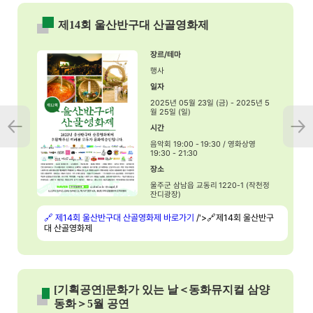
제14회 울산반구대 산골영화제
장르/테마
행사
일자
2025년 05월 23일 (금) - 2025년 5
월 25일 (일)
시간
음악회 19:00 - 19:30 / 영화상영
19:30 - 21:30
장소
울주군 삼남읍 교동리 1220-1 (작천정
잔디광장)
🔗 제14회 울산반구대 산골영화제 바로가기
/'>🔗제14회 울산반구
대 산골영화제
[기획공연]문화가 있는 날＜동화뮤지컬 삼양
동화＞5월 공연