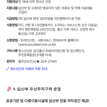
지원대상
만 19세 이하 청소년 산모
지원내용
임산부 및 2세미만 영유아의 모든 의료비 및 약제∙치료재료
구입비
지급방법
1회 임신에 최대 120만원을 국민행복카드로 지원
사용방법
카드 수령 후
(국민행복카드 소지자는 서비스신청 승인 다음날)
부터 분만예정일
(유산진단일, 출산 이후 서비스 신청한 경우
이후 2년까지
출산일)
신청방법
- 온라인신청 : 사회서비스 전자바우처 홈페이지
(www.socialservice.or.kr)
구비서류
청소년산모 임신출산 의료비지원신청 및 임신확인서,
주민등록등본(3개월 이내)
문의처
울주군보건소(☎ 204-2744)
🔗 청소년산모 의료비 지원 안내
9. 임산부 우선주차구역 운영
공공기관 및 다중이용시설에 임산부 전용 주차공간 제공!