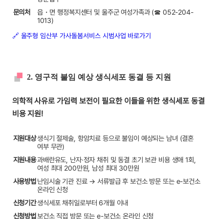
문의처
읍・면 행정복지센터 및 울주군 여성가족과 (☎ 052-204-
1013)
🔗 울주형 임산부 가사돌봄서비스 시범사업 바로가기
2. 영구적 불임 예상 생식세포 동결 등 지원
의학적 사유로 가임력 보전이 필요한 이들을 위한 생식세포 동결
비용 지원!
지원대상
생식기 절제술, 항암치료 등으로 불임이 예상되는 남녀 (결혼
여부 무관)
지원내용
과배란유도, 난자·정자 채취 및 동결 초기 보관 비용 생애 1회,
여성 최대 200만원, 남성 최대 30만원
사용방법
난임시술 기관 진료 → 서류발급 후 보건소 방문 또는 e-보건소
온라인 신청
신청기간
생식세포 채취일로부터 6개월 이내
신청방법
보건소 직접 방문 또는 e-보건소 온라인 신청