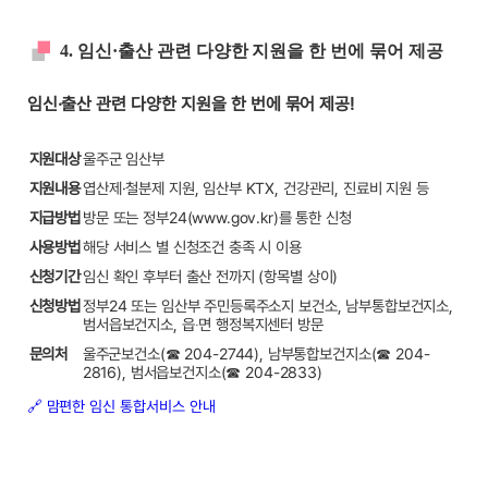
4. 임신·출산 관련 다양한 지원을 한 번에 묶어 제공
임신·출산 관련 다양한 지원을 한 번에 묶어 제공!
지원대상
울주군 임산부
지원내용
엽산제·철분제 지원, 임산부 KTX, 건강관리, 진료비 지원 등
지급방법
방문 또는 정부24(www.gov.kr)를 통한 신청
사용방법
해당 서비스 별 신청조건 충족 시 이용
신청기간
임신 확인 후부터 출산 전까지 (항목별 상이)
신청방법
정부24 또는 임산부 주민등록주소지 보건소, 남부통합보건지소,
범서읍보건지소, 읍∙면 행정복지센터 방문
문의처
울주군보건소(☎ 204-2744), 남부통합보건지소(☎ 204-
2816), 범서읍보건지소(☎ 204-2833)
🔗 맘편한 임신 통합서비스 안내