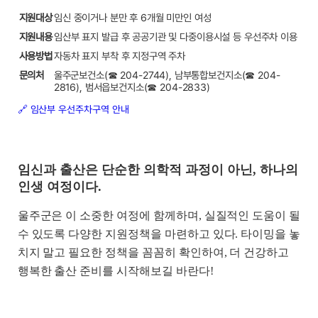
지원대상
임신 중이거나 분만 후 6개월 미만인 여성
지원내용
임산부 표지 발급 후 공공기관 및 다중이용시설 등 우선주차 이용
사용방법
자동차 표지 부착 후 지정구역 주차
문의처
울주군보건소(☎ 204-2744), 남부통합보건지소(☎ 204-
2816), 범서읍보건지소(☎ 204-2833)
🔗 임산부 우선주차구역 안내
임신과 출산은 단순한 의학적 과정이 아닌, 하나의
인생 여정이다.
울주군은 이 소중한 여정에 함께하며, 실질적인 도움이 될
수 있도록 다양한 지원정책을 마련하고 있다. 타이밍을 놓
치지 말고 필요한 정책을 꼼꼼히 확인하여, 더 건강하고
행복한 출산 준비를 시작해보길 바란다!