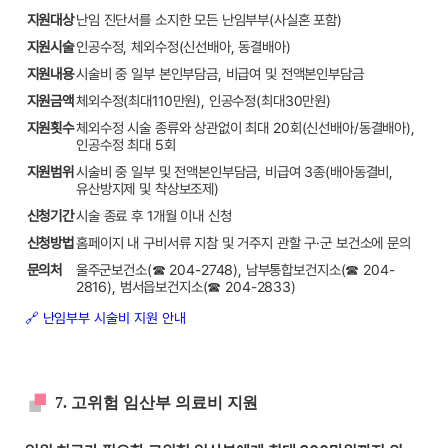
지원대상
난임 진단서를 소지한 모든 난임부부(사실혼 포함)
지원시술
인공수정, 체외수정(신선배아, 동결배아)
지원내용
시술비 중 일부 본인부담금, 비급여 및 전액본인부담금
지원금액
체외수정(최대110만원), 인공수정(최대30만원)
지원횟수
체외수정 시술 종류와 상관없이 최대 20회(신선배아/동결배아),
인공수정 최대 5회
지원범위
시술비 중 일부 및 전액본인부담금, 비급여 3종(배아동결비,
유산방지제 및 착상보조제)
신청기간
시술 종료 후 1개월 이내 신청
신청방법
홈페이지 내 구비서류 지참 및 거주지 관할 구·군 보건소에 문의
문의처
울주군보건소(☎ 204-2748), 남부통합보건지소(☎ 204-
2816), 범서읍보건지소(☎ 204-2833)
🔗 난임부부 시술비 지원 안내
7. 고위험 임산부 의료비 지원