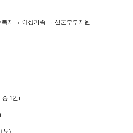
울주복지 → 여성가족 → 신혼부부지원
중 1인)
)
1부)